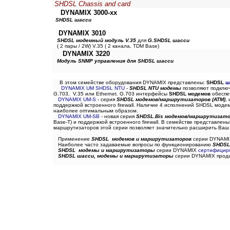
SHDSL Chassis and card
DYNAMIX 3000-xx
SHDSL шасси
DYNAMIX 3010
SHDSL
модемный модуль V.35
для
G.SHDSL
шасси
( 2 пары / 2W) V.35 ( 2 канала, TDM Base)
DYNAMIX 3220
Модуль SNMP управления для SHDSL шасси
В этом семействе оборудования DYNAMIX представлены:
SHDSL
ш
DYNAMIX UM SHDSL NTU
-
SHDSL NTU модемы
позволяют подключ
G.703, V.35 или Ethernet. G.703 интерфейсы
SHDSL модемов
обеспе
DYNAMIX UM-S
- серия
SHDSL
модемов/
маршрутизаторов
(ATM)
,
поддержкой встроенного firewall. Наличие 4 исполнений SHDSL
модем
наиболее оптимальным образом.
DYNAMIX UM-SB
- новая серия
SHDSL.Bis
модемов/
маршрутизатор
Base-T) и поддержкой встроенного firewall. В семействе представлен
маршрутизаторов этой серии позволяет значительно расширить Ваш
Применение
SHDSL модемов и маршрутизаторов
серии DYNAMIX
Наиболее часто задаваемые вопросы по функционированию
SHDSL
SHDSL модемы и маршрутизаторы
серии DYNAMIX
сертифицир
SHDSL шасси, модемы и маршрутизаторы
серии DYNAMIX продаю