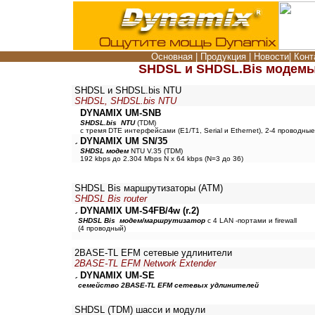
Основная
|
Продукция
|
Новости
|
Конт
SHDSL и SHDSL.Bis модемы
SHDSL и SHDSL.bis NTU
SHDSL, SHDSL.bis NTU
DYNAMIX UM-SNB
SHDSL.bis
NTU
(TDM)
с тремя DTE интерфейсами (E1/T1, Serial и Ethernet), 2-4 проводные
DYNAMIX UM SN/35
SHDSL модем
NTU V.35 (TDM)
192 kbps до 2.304 Mbps N x 64 kbps (N=3 до 36)
SHDSL Bis маршрутизаторы (ATM)
SHDSL Bis router
DYNAMIX UM-S4FB/4w (r.2)
SHDSL
Bis
модем/маршрутизатор
с 4 LAN -портами и firewall
(4 проводный)
2BASE-TL EFM сетевые удлинители
2BASE-TL EFM Network Extender
DYNAMIX UM-SE
семейство 2BASE-TL EFM сетевых удлинителей
SHDSL (TDM) шасси и модули